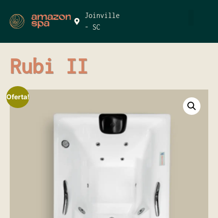
Joinville
- SC
Rubi II
Oferta!