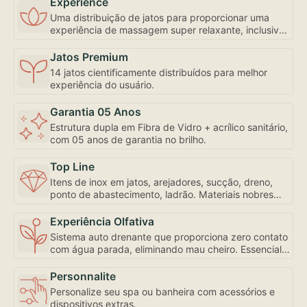
Experience
Uma distribuição de jatos para proporcionar uma
experiência de massagem super relaxante, inclusive
com controle de fluxo e abertura individualizada,
bem como a mais robusta motobomba do mercado –
Jatos Premium
uma exclusividade Amazon Spa focada em seu bem-
14 jatos cientificamente distribuídos para melhor
estar.
experiência do usuário.
Garantia 05 Anos
Estrutura dupla em Fibra de Vidro + acrílico sanitário,
com 05 anos de garantia no brilho.
Top Line
Itens de inox em jatos, arejadores, sucção, dreno,
ponto de abastecimento, ladrão. Materiais nobres
para sua experiência de uso e conservação.
Experiência Olfativa
Sistema auto drenante que proporciona zero contato
com água parada, eliminando mau cheiro. Essencial
para sua experiência de uso.
Personnalite
Personalize seu spa ou banheira com acessórios e
dispositivos extras.