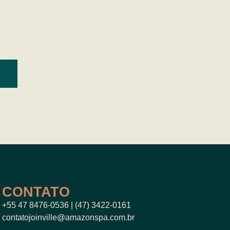
CONTATO
+55 47 8476-0536 |
(47) 3422-0161
contatojoinville@amazonspa.com.br