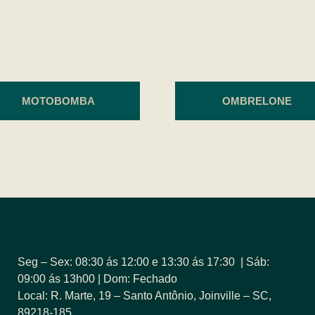
MOTOBOMBA
OMBRELONE
Seg – Sex: 08:30 ás 12:00 e 13:30 ás 17:30 | Sáb:
09:00 ás 13h00 | Dom: Fechado
Local: R. Marte, 19 – Santo Antônio, Joinville – SC,
89218-185