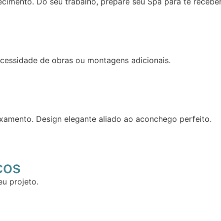
imento. Do seu trabalho, prepare seu Spa para te recebe
ecessidade de obras ou montagens adicionais.
amento. Design elegante aliado ao aconchego perfeito.
cos
u projeto.